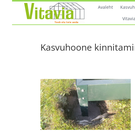
Avaleht
Kasvu
Vitavia
Kasvuhoone kinnitami