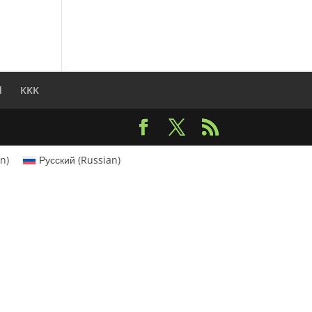
d
KKK
an
)
Русский
(
Russian
)