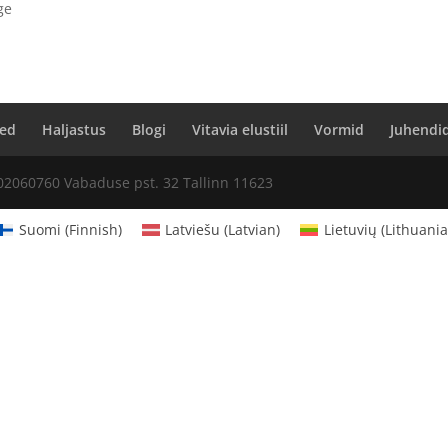
ge
ed
Haljastus
Blogi
Vitavia elustiil
Vormid
Juhendi
02060760 Vabaduse pst. 32 Tallinn 11623
Suomi
(
Finnish
)
Latviešu
(
Latvian
)
Lietuvių
(
Lithuani