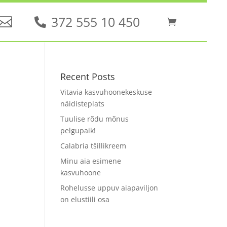
372 555 10 450
Recent Posts
Vitavia kasvuhoonekeskuse
näidisteplats
Tuulise rõdu mõnus
pelgupaik!
Calabria tšillikreem
Minu aia esimene
kasvuhoone
Rohelusse uppuv aiapaviljon
on elustiili osa