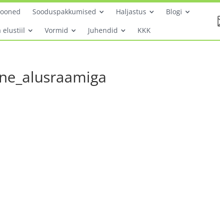
hooned
Sooduspakkumised
Haljastus
Blogi
 elustiil
Vormid
Juhendid
KKK
ne_alusraamiga