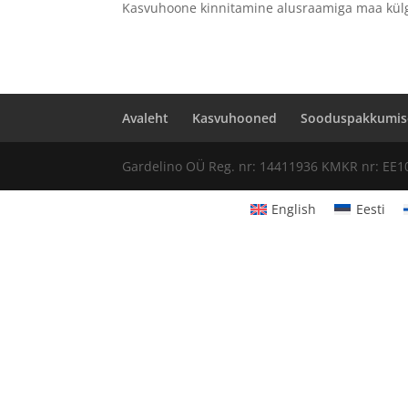
Kasvuhoone kinnitamine alusraamiga maa kül
Avaleht
Kasvuhooned
Sooduspakkumis
Gardelino OÜ Reg. nr: 14411936 KMKR nr: EE1
English
Eesti