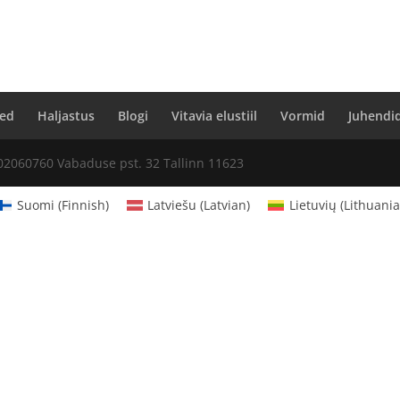
ed
Haljastus
Blogi
Vitavia elustiil
Vormid
Juhendi
02060760 Vabaduse pst. 32 Tallinn 11623
Suomi
(
Finnish
)
Latviešu
(
Latvian
)
Lietuvių
(
Lithuani