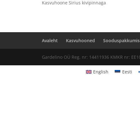
Kasvuhoone Sirius kivipinnaga
Avaleht
Kasvuhooned
Sooduspakkumis
Gardelino OÜ Reg. nr: 14411936 KMKR nr: EE1
English
Eesti