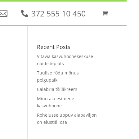
372 555 10 450
Recent Posts
Vitavia kasvuhoonekeskuse
näidisteplats
Tuulise rõdu mõnus
pelgupaik!
Calabria tšillikreem
Minu aia esimene
kasvuhoone
Rohelusse uppuv aiapaviljon
on elustiili osa