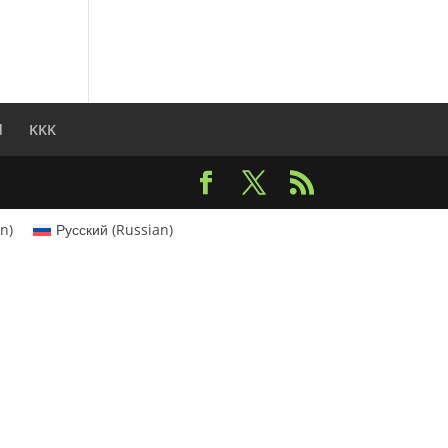
d
KKK
an
)
Русский
(
Russian
)