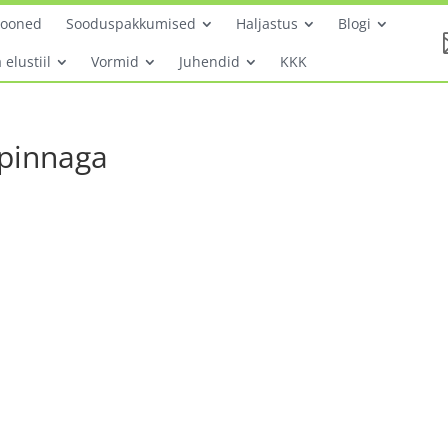
hooned
Sooduspakkumised
Haljastus
Blogi
 elustiil
Vormid
Juhendid
KKK
ipinnaga